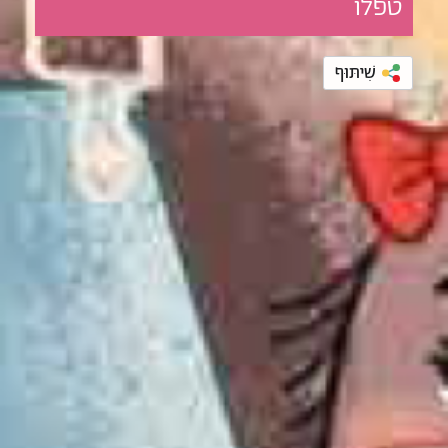
טפלו
שִׁיתּוּף