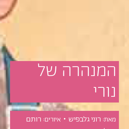
המנהרה
של
נורי
רוני גלבפיש •
רותם
מאת:
איורים: